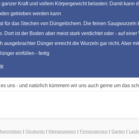
ganzer Kraft und vollem Körpergewicht belasten: Damit kann das
Boden getrieben werden kann
al für das Stechen von Düngelöchern. Die feinen Saugwurzeln 
. Dort ist der Boden aber meist stark verdichtet oder - auf eine
h ausgebrachter Dünger erreicht die Wurzeln gar nicht. Aber mi
nger einfüllen - fertig
de
t es uns - und natürlich kümmern wir uns auch gerne um das 
Hohenmölsen
|
Girokonto
|
Kleinanzeigen
|
Firmenservice
|
Garten
|
Lach