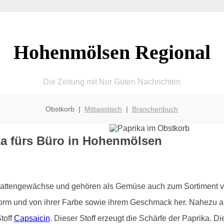
Hohenmölsen Regional
Die Zeitung mit Nur Guten Nachrichten
Obstkorb |
Mittagstisch
|
Branchenbuch
ka fürs Büro in Hohenmölsen
chattengewächse und gehören als Gemüse auch zum Sortiment 
Form und von ihrer Farbe sowie ihrem Geschmack her. Nahezu all
toff
Capsaicin
. Dieser Stoff erzeugt die Schärfe der Paprika. 