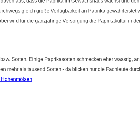
 davon aus, dass die Paprika im Gewächshaus wächst und denke
 durchwegs gleich große Verfügbarkeit an Paprika gewährleistet
abei wird für die ganzjährige Versorgung die Paprikakultur in
 bzw. Sorten. Einige Paprikasorten schmecken eher wässrig, and
i den mehr als tausend Sorten - da blicken nur die Fachleute du
in Hohenmölsen