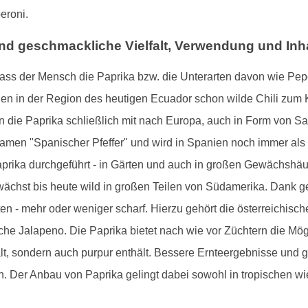
eroni.
nd geschmackliche Vielfalt, Verwendung und Inha
ass der Mensch die Paprika bzw. die Unterarten davon wie Pepe
den in der Region des heutigen Ecuador schon wilde Chili zum 
 die Paprika schließlich mit nach Europa, auch in Form von Sa
inamen "Spanischer Pfeffer" und wird in Spanien noch immer als
prika durchgeführt - in Gärten und auch in großen Gewächshäuse
e wächst bis heute wild in großen Teilen von Südamerika. Dank 
en - mehr oder weniger scharf. Hierzu gehört die österreichis
he Jalapeno. Die Paprika bietet nach wie vor Züchtern die Mög
ält, sondern auch purpur enthält. Bessere Ernteergebnisse und 
n. Der Anbau von Paprika gelingt dabei sowohl in tropischen wi