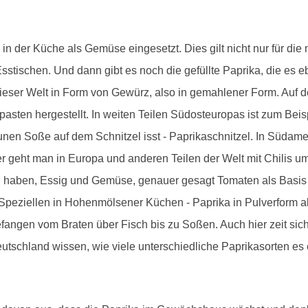
m in der Küche als Gemüse eingesetzt. Dies gilt nicht nur für di
stischen. Und dann gibt es noch die gefüllte Paprika, die es eb
ieser Welt in Form von Gewürz, also in gemahlener Form. Auf 
en hergestellt. In weiten Teilen Südosteuropas ist zum Beis
aunen Soße auf dem Schnitzel isst - Paprikaschnitzel. In Südam
ter geht man in Europa und anderen Teilen der Welt mit Chilis 
ff" haben, Essig und Gemüse, genauer gesagt Tomaten als Basis 
im Speziellen in Hohenmölsener Küchen - Paprika in Pulverfo
fangen vom Braten über Fisch bis zu Soßen. Auch hier zeit sich 
tschland wissen, wie viele unterschiedliche Paprikasorten es e