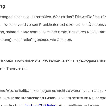
ung
rangen nicht zu gut abschälen. Warum das? Die weiße "Haut" s
 - welche vor diversen Krankheiten schützen sollen. Übrigens
sind, sondern ganz normal nach der Ernte. Erst durch Kälte (Trans
ung) nicht "reifer", genauso wie Zitronen.
n Köpfen. Doch durch die inzwischen relativ ausgewogene Ernä
kein Thema mehr.
ine Woche haltbar - sie mögen es nicht zu warum und nicht zu 
 einem
lichtdurchlässigen Gefäß
. Und am besten im Keller od
al pro Woche in
frisches Obst liefern
Hohenmölsen zu lassen.