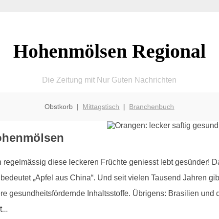
Hohenmölsen Regional
Die Zeitung mit Nur Guten Nachrichten
Obstkorb |
Mittagstisch
|
Branchenbuch
Hohenmölsen
regelmässig diese leckeren Früchte geniesst lebt gesünder! D
bedeutet „Apfel aus China“. Und seit vielen Tausend Jahren gib
re gesundheitsfördernde Inhaltsstoffe. Übrigens: Brasilien un
...